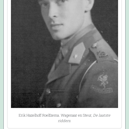
Erik Hazelhoff Roelfzema. Wagenaar en Steur,
De laatste
ridders
.