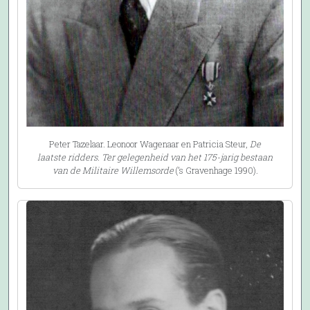
Peter Tazelaar. Leonoor Wagenaar en Patricia Steur,
De
laatste ridders. Ter gelegenheid van het 175-jarig bestaan
van de Militaire Willemsorde
(’s Gravenhage 1990).