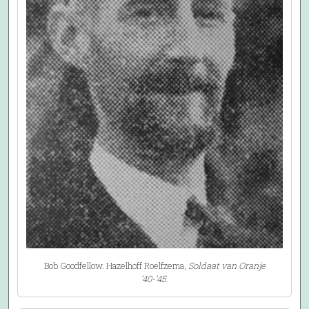
Bob Goodfellow. Hazelhoff Roelfzema,
Soldaat van Oranje
’40-’45
.