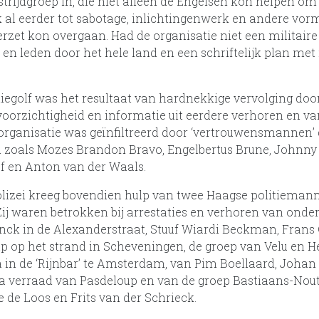
rijdgroep in, die niet alleen de Engelsen kon helpen om
 al eerder tot sabotage, inlichtingenwerk en andere vo
rzet kon overgaan. Had de organisatie niet een militaire
leden door het hele land en een schriftelijk plan met r
tiegolf was het resultaat van hardnekkige vervolging door
voorzichtigheid en informatie uit eerdere verhoren en va
organisatie was geïnfiltreerd door ‘vertrouwensmannen’ 
n zoals Mozes Brandon Bravo, Engelbertus Brune, Johnny 
f en Anton van der Waals.
olizei kreeg bovendien hulp van twee Haagse politieman
Zij waren betrokken bij arrestaties en verhoren van ond
k in de Alexanderstraat, Stuuf Wiardi Beckman, Frans
 op het strand in Scheveningen, de groep van Velu en He
in de ‘Rijnbar’ te Amsterdam, van Pim Boellaard, Johan 
na verraad van Pasdeloup en van de groep Bastiaans-Nout
 de Loos en Frits van der Schrieck.