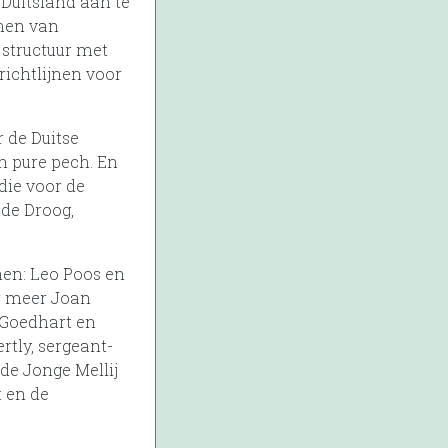
 Duitsland aan te
rmen van
 structuur met
ichtlijnen voor
 de Duitse
n pure pech. En
die voor de
de Droog,
nen: Leo Poos en
er meer Joan
 Goedhart en
rtly, sergeant-
de Jonge Mellij
 en de