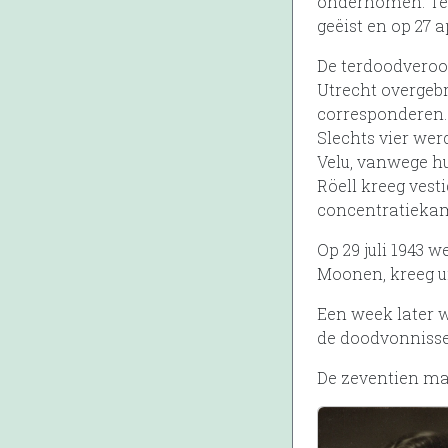
ondernomen. Teg
geëist en op 27 
De terdoodveroo
Utrecht overgeb
corresponderen.
Slechts vier wer
Velu, vanwege hu
Röell kreeg vest
concentratiekam
Op 29 juli 1943 
Moonen, kreeg ui
Een week later 
de doodvonnisse
De zeventien m