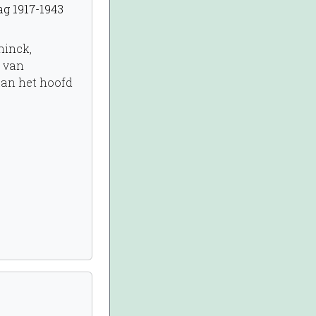
g 1917-1943
ninck,
e van
an het hoofd