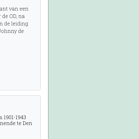
ant van een
r de OD, na
 de leiding.
 Johnny de
m 1901-1943
wonende te Den