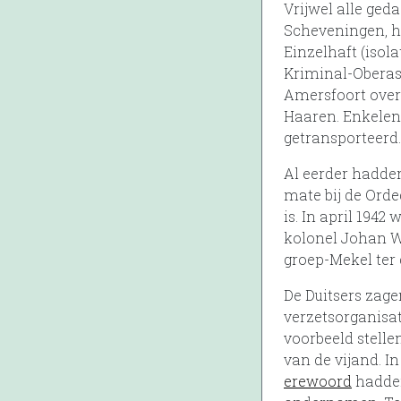
Vrijwel alle ged
Scheveningen, he
Einzelhaft (isol
Kriminal-Oberas
Amersfoort over
Haaren. Enkelen
getransporteerd.
Al eerder hadden
mate bij de Ord
is. In april 194
kolonel Johan We
groep-Mekel ter 
De Duitsers zage
verzetsorganisa
voorbeeld stelle
van de vijand. I
erewoord
hadden