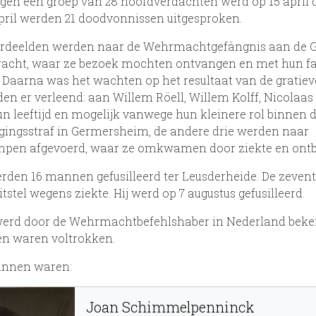
en een groep van 28 hoofdverdachten werd op 15 april 
april werden 21 doodvonnissen uitgesproken.
rdeelden werden naar de Wehrmachtgefängnis aan de G
racht, waar ze bezoek mochten ontvangen en met hun f
 Daarna was het wachten op het resultaat van de gratie
den er verleend: aan Willem Röell, Willem Kolff, Nicolaas
n leeftijd en mogelijk vanwege hun kleinere rol binnen d
igingsstraf in Germersheim, de andere drie werden naar
pen afgevoerd, waar ze omkwamen door ziekte en ontb
werden 16 mannen gefusilleerd ter Leusderheide. De zevent
tstel wegens ziekte. Hij werd op 7 augustus gefusilleerd.
werd door de Wehrmachtbefehlshaber in Nederland bek
n waren voltrokken.
annen waren:
Joan Schimmelpenninck