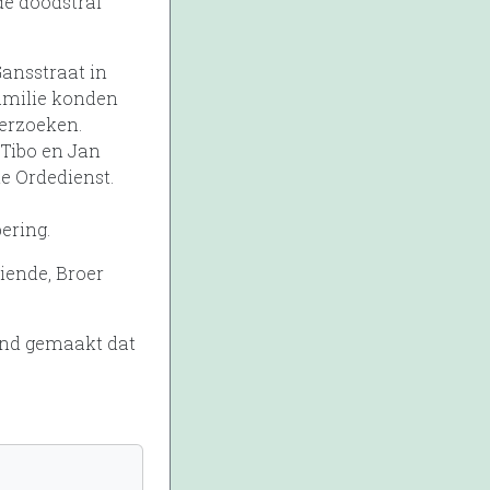
de doodstraf
ansstraat in
amilie konden
verzoeken.
 Tibo en Jan
e Ordedienst.
ering.
iende, Broer
end gemaakt dat