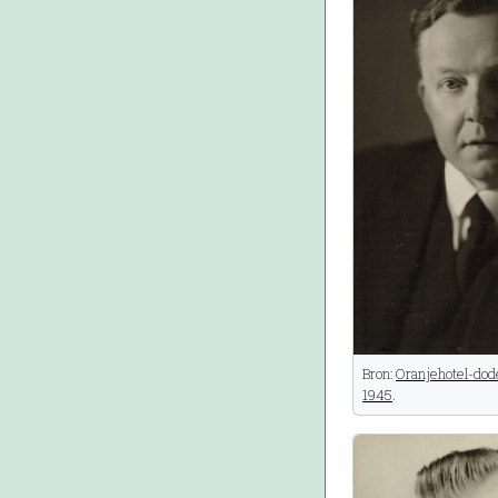
Bron:
Oranjehotel-dod
1945
.