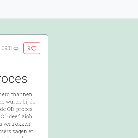
3931
9
roces
onderd mannen
en waren bij de
de OD-proces.
e OD deed zich
rs vertrokken
sers zagen er