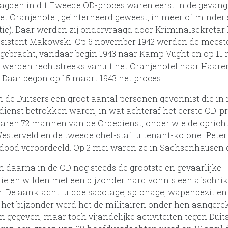
aagden in dit Tweede OD-proces waren eerst in de gevang
t Oranjehotel, geïnterneerd geweest, in meer of minder 
atie). Daar werden zij ondervraagd door Kriminalsekretär 
sistent Makowski. Op 6 november 1942 werden de mees
gebracht, vandaar begin 1943 naar Kamp Vught en op 11 
 werden rechtstreeks vanuit het Oranjehotel naar Haare
 Daar begon op 15 maart 1943 het proces.
 de Duitsers een groot aantal personen gevonnist die in
edienst betrokken waren, in wat achteraf het eerste OD-
2 waren 72 mannen van de Ordedienst, onder wie de opricht
sterveld en de tweede chef-staf luitenant-kolonel Peter
dood veroordeeld. Op 2 mei waren ze in Sachsenhausen g
n daarna in de OD nog steeds de grootste en gevaarlijke
tie en wilden met een bijzonder hard vonnis een afschr
n. De aanklacht luidde sabotage, spionage, wapenbezit en
n het bijzonder werd het de militairen onder hen aangere
 gegeven, maar toch vijandelijke activiteiten tegen Dui