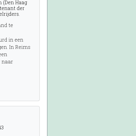
n (Den Haag
itenant der
lrijders.
nd te
rd in een
gen. In Reims
een
r naar
43