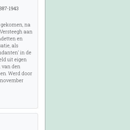
887-1943
D gekomen, na
 Versteegh aan
adetten en
tie, als
danten’ in de
ld uit eigen
n van den
len. Werd door
13 november