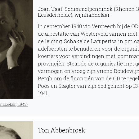
Joan ‘Jaat’ Schimmelpenninck (Rhenen 1
Leusderheide), wijnhandelaar.
In september 1940 via Versteegh bij de O
de arrestatie van Westerveld samen met
de leiding. Schakelde Latuperisa in om c
adelborsten te benaderen voor de organisa
koeriers voor verbindingen met ‘comman
provinciën. Steunde de organisatie met ge
vermogen en vroeg zijn vriend Boudewij
Bergh om de financiën van de OD te rege
Poos en Slagter van zijn bed gelicht op 
1941.
enboeken, 1942-
Ton Abbenbroek