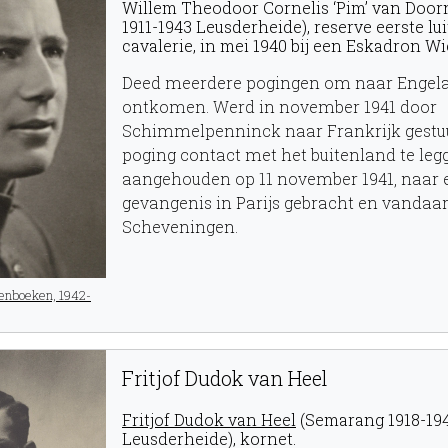
Willem Theodoor Cornelis ‘Pim’ van Door
1911-1943 Leusderheide), reserve eerste lu
cavalerie, in mei 1940 bij een Eskadron Wie
Deed meerdere pogingen om naar Engela
ontkomen. Werd in november 1941 door
Schimmelpenninck naar Frankrijk gestuu
poging contact met het buitenland te leg
aangehouden op 11 november 1941, naar 
gevangenis in Parijs gebracht en vandaa
Scheveningen.
enboeken, 1942-
Fritjof Dudok van Heel
Fritjof Dudok van Heel
(Semarang 1918-19
Leusderheide), kornet.