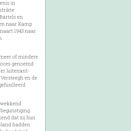
enis in
strikte
Bartels en
ten naar Kamp
maart 1943 naar
n
 meer of mindere
proces genoemd
er luitenant-
 Versteegh en de
efusilleerd.
ikwekkend
 begunstiging
kend dat zij hun
tsland hadden