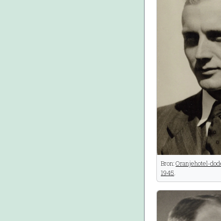
Bron:
Oranjehotel-dod
1945
.