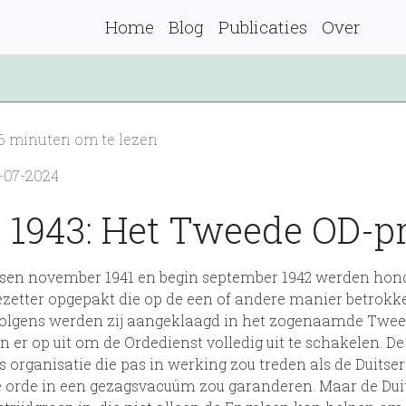
Home
Blog
Publicaties
Over
· 6 minuten om te lezen
7-07-2024
il 1943: Het Tweede OD-p
ussen november 1941 en begin september 1942 werden h
ezetter opgepakt die op de een of andere manier betrokk
volgens werden zij aangeklaagd in het zogenaamde Twee
n er op uit om de Ordedienst volledig uit te schakelen. D
s organisatie die pas in werking zou treden als de Duitse
 orde in een gezagsvacuüm zou garanderen. Maar de Duit