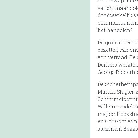
een bewapende st
vallen, maar ook
daadwerkelijk ve
commandanten en 
het handelen?
De grote arresta
bezetter, van on
van verraad. De 
Duitsers werkte
George Ridderho
De Sicherheitsp
Marten Slagter. 
Schimmelpenninc
Willem Pasdeloup
majoor Hoekstra 
en Cor Gootjes 
studenten Bekkie