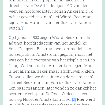
directeur van De Arbeiderspers Y.G. van der
Veen en hoofdredacteur Johan Ankersmit. ‘Ik
heb er geweldige zin in’, liet Wiardi Beckman
zijn vriend Marinus van der Goes van Naters
weten.
[1]
Op 1 januari 1932 begon Wiardi Beckman als
adjunct-hoofdredacteur van het landelijke
Volk. Het gezin Beckman was onmiddellijk op
huizenjacht in Amsterdam gegaan, maar het
was een hele overgang van het Irisplein in Den
Haag. 'Wat valt dat in Amsterdam tegen. Mooi
is het allemaal zeker, maar afschuwelijk klein.
En wat zullen we de duinen en de zee missen',
schreef Beckman aan Van de Goes van Naters.
Een paar maanden later vonden ze dankzij het
bevriende echtpaar De Roos-Oudegeest een
huis op Noorder Amstellaan 135-II.
[2]
Hier werd
in 1935 hun derde dochter geboren. Een jaar