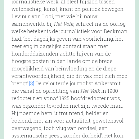
journalistieke werk, al bleef hij zich tussen
wetenschap, kunst, krant en politiek bewegen.
Levinus van Looi, met wie hij nauw
samenwerkte bij
Het Volk
, schreef na de oorlog
welke betekenis de journalistiek voor Beckman
had: ‘het dagelijks geven van voorlichting, het
zeer eng in dagelijks contact staan met
honderdduizenden achtte hij een van de
hoogste posten in den lande om de brede
mogelijkheid van beïnvloeding en de diepe
verantwoordelijkheid, die dit vak met zich mee
brengt’.
[3]
De gelouterde journalist Ankersmit,
die vanaf de oprichting van
Het Volk
in 1900
redacteur en vanaf 1925 hoofdredacteur was,
was bijzonder tevreden met zijn tweede man.
Hij noemde hem ‘uitmuntend, helder en
boeiend, met zin voor actualiteit, gewetensvol
overwegend, toch vlug van oordeel, een
systematische geest, zonder dorheid’. Het kon