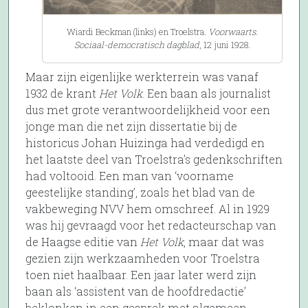
Wiardi Beckman (links) en Troelstra.
Voorwaarts.
Sociaal-democratisch dagblad
, 12 juni 1928.
Maar zijn eigenlijke werkterrein was vanaf
1932 de krant
Het Volk
. Een baan als journalist
dus met grote verantwoordelijkheid voor een
jonge man die net zijn dissertatie bij de
historicus Johan Huizinga had verdedigd en
het laatste deel van Troelstra’s gedenkschriften
had voltooid. Een man van ‘voorname
geestelijke standing’, zoals het blad van de
vakbeweging NVV hem omschreef. Al in 1929
was hij gevraagd voor het redacteurschap van
de Haagse editie van
Het Volk
, maar dat was
gezien zijn werkzaamheden voor Troelstra
toen niet haalbaar. Een jaar later werd zijn
baan als ‘assistent van de hoofdredactie’
beklonken in een gesprek met algemeen