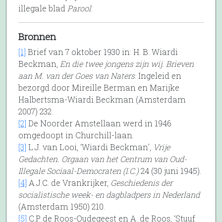
illegale blad
Parool
.
Bronnen
[1]
Brief van 7 oktober 1930 in: H. B. Wiardi
Beckman,
En die twee jongens zijn wij. Brieven
aan M. van der Goes van Naters
. Ingeleid en
bezorgd door Mireille Berman en Marijke
Halbertsma-Wiardi Beckman (Amsterdam
2007) 232.
[2]
De Noorder Amstellaan werd in 1946
omgedoopt in Churchill-laan.
[3]
L.J. van Looi, ‘Wiardi Beckman’,
Vrije
Gedachten. Orgaan van het Centrum van Oud-
Illegale Sociaal-Democraten (I.C.)
24 (30 juni 1945).
[4]
A.J.C. de Vrankrijker,
Geschiedenis der
socialistische week- en dagbladpers in Nederland
(Amsterdam 1950) 210.
[5]
C.P. de Roos-Oudegeest en A. de Roos, ‘Stuuf