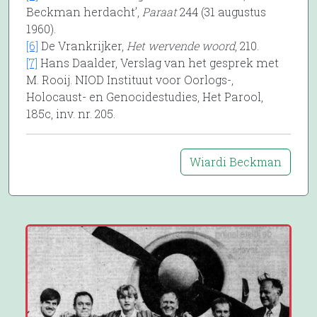
Beckman herdacht’,
Paraat
244 (31 augustus
1960).
[6]
De Vrankrijker,
Het wervende woord
, 210.
[7]
Hans Daalder, Verslag van het gesprek met
M. Rooij. NIOD Instituut voor Oorlogs-,
Holocaust- en Genocidestudies, Het Parool,
185c, inv. nr. 205.
Wiardi Beckman