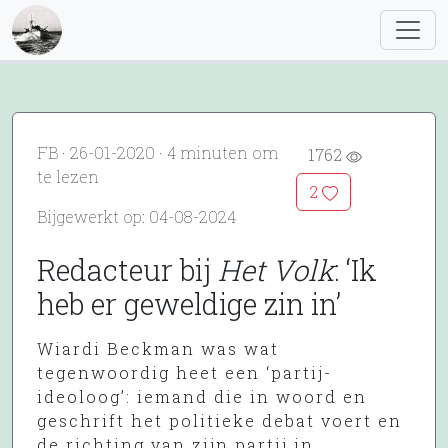
FB · 26-01-2020 · 4 minuten om
1762
te lezen
2
Bijgewerkt op: 04-08-2024
Redacteur bij
Het Volk
: ‘Ik
heb er geweldige zin in’
Wiardi Beckman was wat
tegenwoordig heet een ‘partij-
ideoloog’: iemand die in woord en
geschrift het politieke debat voert en
de richting van zijn partij in